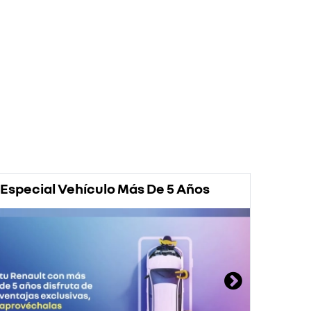
Especial Vehículo Más De 5 Años
Prom
Rena