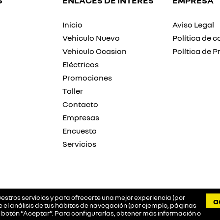
S
ENLACES DE INTERÉS
EMPRESA
Inicio
Aviso Legal
Vehiculo Nuevo
Política de c
Vehiculo Ocasion
Política de P
Eléctricos
Promociones
Taller
Contacto
Empresas
Encuesta
Servicios
estros servicios y para ofrecerte una mejor experiencia (por
a
l análisis de tus hábitos de navegación (por ejemplo, páginas
l botón “Aceptar”. Para configurarlas, obtener más información o