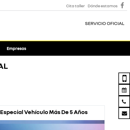
Cita taller
Dónde estamos
SERVICIO OFICIAL
Empresas
AL
Especial Vehículo Más De 5 Años
Prom
Rena