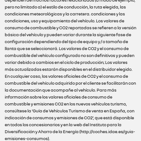
dependen de muchos factores relacionados (a modo de ejemplo,
pero no limitado a) el estilo de conducción, la ruta elegida, las
condiciones meteorológicas y la carretera. condiciones y las
condiciones, uso y equipamiento del vehículo. Los valores de
consumo de combustible y CO2 reportadas se refieren a la versión
básica del vehículo y pueden variar durante la siguiente fase de
configuración dependiendo del tipo de equipo y / o tamaño de
llanta que se seleccionará. Los valores de CO2 y el consumo de
combustible del vehículo configurado no son definitivos y pueden
variar debido a cambios en el ciclo de producción; Los valores
más actualizadas estarán disponibles en el distribuidor elegido.
En cualquier caso, los valores oficiales de CO2 y el consumo de
combustible del vehículo adquirido por el cliente se facilitarán con
la documentación que acompañe al vehículo. Para más
información sobre los valores oficiales de consumo de
combustible y emisiones CO2 en los nuevos vehículos turismo,
consúltese la 'Guía de Vehículos Turismo de venta en España, con
indicación de consumos y emisiones de CO2', que está disponible
en todos los concesionarios y en la web del Instituto para la
Diversificación y Ahorro de la Energía (http://coches.idae.es/guia-
emisiones-consumos).